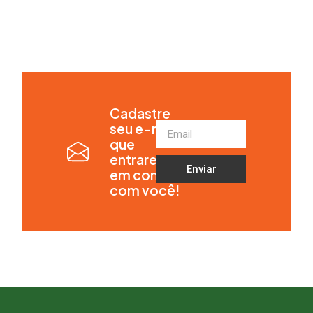
Cadastre
seu e-mail
que
entraremos
Enviar
em contato
com você!