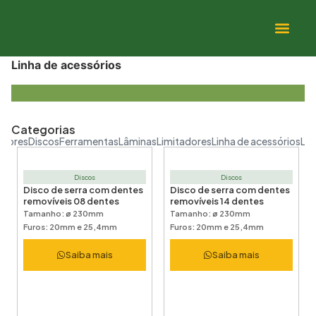
Linha de acessórios
Categorias
adores
Discos
Ferramentas
Lâminas
Limitadores
Linha de acessórios
Lin
Discos
Discos
Disco de serra com dentes
Disco de serra com dentes
removíveis 08 dentes
removíveis 14 dentes
Tamanho: ø 230mm
Tamanho: ø 230mm
Furos: 20mm e 25,4mm
Furos: 20mm e 25,4mm
Saiba mais
Saiba mais