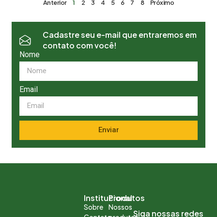
Anterior
1
2
3
4
5
6
7
8
Próximo
Cadastre seu e-mail que entraremos em
contato com você!
Nome
Email
Enviar
Institucional
Produtos
Sobre
Nossos
Siga nossas redes
Contato
produtos