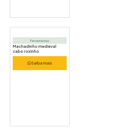
Ferramentas
Machadinho medieval
cabo roxinho
Saiba mais