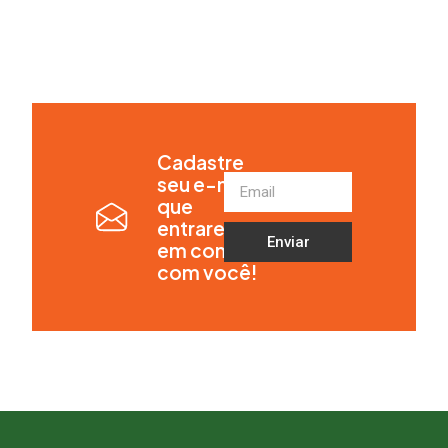
Cadastre
seu e-mail
que
entraremos
Enviar
em contato
com você!