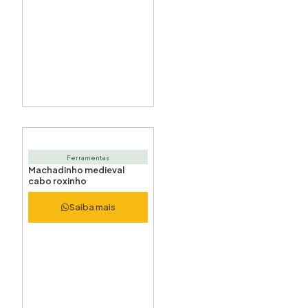
Ferramentas
Machadinho medieval
cabo roxinho
Saiba mais