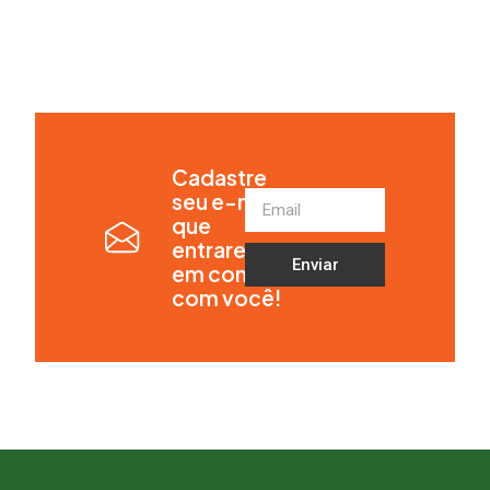
Cadastre
seu e-mail
que
entraremos
Enviar
em contato
com você!