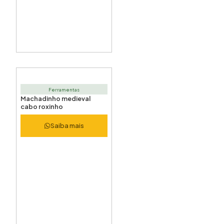
Ferramentas
Machadinho medieval
cabo roxinho
Saiba mais