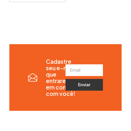
Cadastre
seu e-mail
que
entraremos
Enviar
em contato
com você!