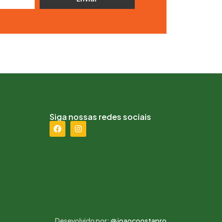
Siga nossas redes sociais
Desevolvido por:
@joaocoostapro