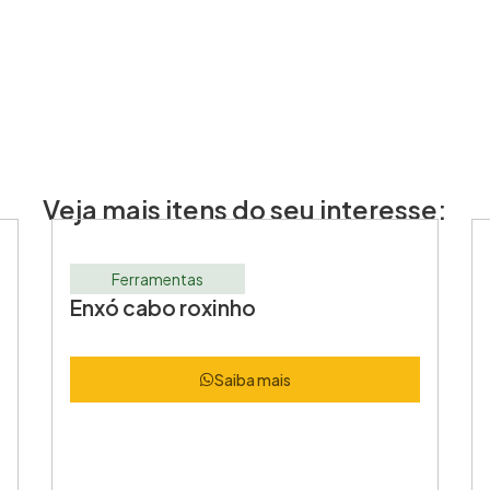
Veja mais itens do seu interesse:
Ferramentas
Enxó cabo roxinho
Saiba mais