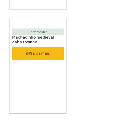
Ferramentas
Machadinho medieval
cabo roxinho
Saiba mais