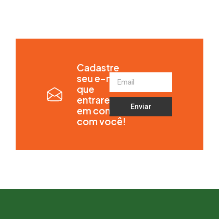
Cadastre
seu e-mail
que
entraremos
Enviar
em contato
com você!