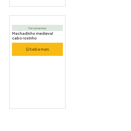
Ferramentas
Machadinho medieval
cabo roxinho
Saiba mais