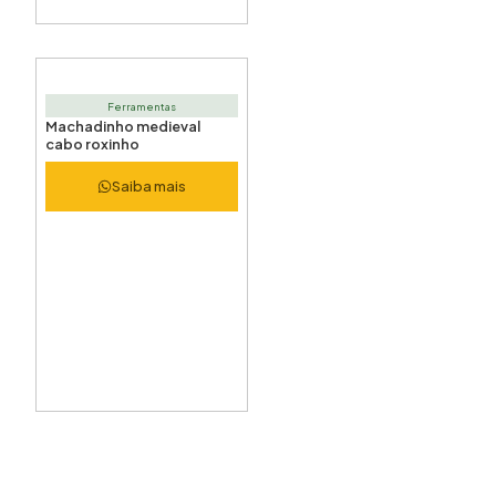
Ferramentas
Machadinho medieval
cabo roxinho
Saiba mais