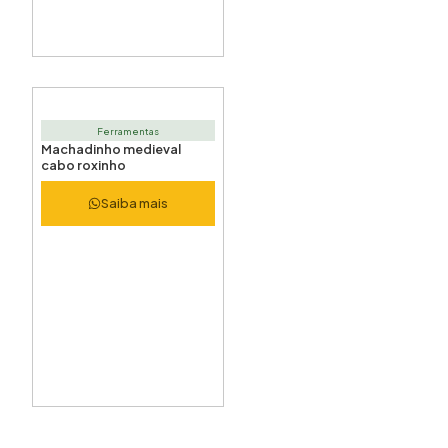
Ferramentas
Machadinho medieval
cabo roxinho
Saiba mais