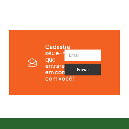
Cadastre
seu e-mail
que
entraremos
Enviar
em contato
com você!