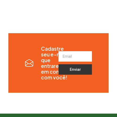
Cadastre
seu e-mail
que
entraremos
Enviar
em contato
com você!