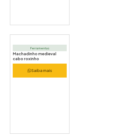
Ferramentas
Machadinho medieval
cabo roxinho
Saiba mais