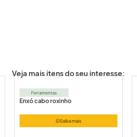
Veja mais itens do seu interesse:
Ferramentas
Enxó cabo roxinho
Saiba mais