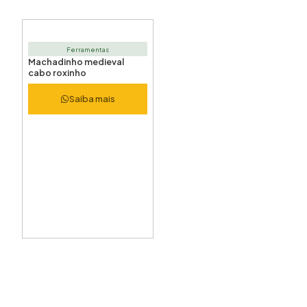
Ferramentas
Machadinho medieval
cabo roxinho
Saiba mais