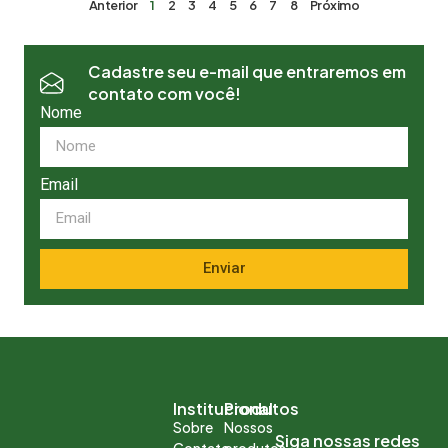
Anterior
1
2
3
4
5
6
7
8
Próximo
Cadastre seu e-mail que entraremos em
contato com você!
Nome
Email
Enviar
Institucional
Produtos
Sobre
Nossos
Siga nossas redes
Contato
produtos