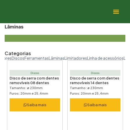
Lâminas
Categorias
adores
Discos
Ferramentas
Lâminas
Limitadores
Linha de acessórios
Lin
Discos
Discos
Disco de serra com dentes
Disco de serra com dentes
removíveis 08 dentes
removíveis 14 dentes
Tamanho: ø 230mm
Tamanho: ø 230mm
Furos: 20mm e 25,4mm
Furos: 20mm e 25,4mm
Saiba mais
Saiba mais