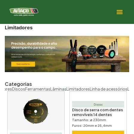
Limitadores
Categorias
adores
Discos
Ferramentas
Lâminas
Limitadores
Linha de acessórios
Lin
Discos
Disco de serra com dentes
removíveis 14 dentes
Tamanho: ø 230mm
Furos: 20mm e 25,4mm