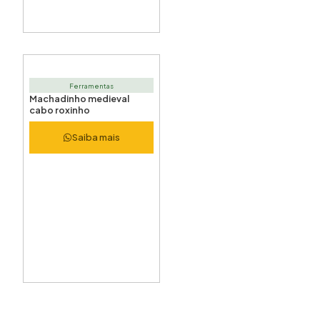
Ferramentas
Machadinho medieval
cabo roxinho
Saiba mais