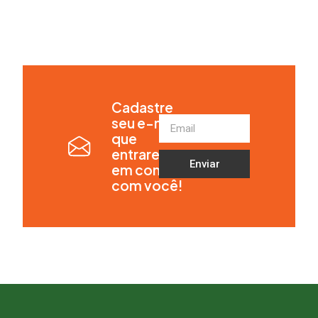
Cadastre
seu e-mail
que
entraremos
Enviar
em contato
com você!