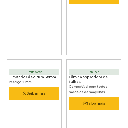
Limitadores
Lâminas
Limitador de altura 58mm
Lâmina sopradora de
folhas
Maciço: 11mm
Compatível com todos
modelos de máquinas
Saiba mais
Saiba mais