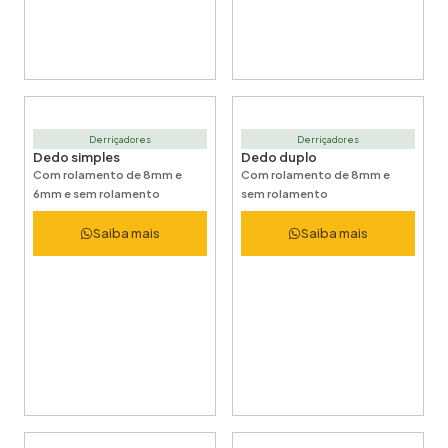
Derriçadores
Derriçadores
Dedo simples
Dedo duplo
Com rolamento de 8mm e
Com rolamento de 8mm e
6mm e sem rolamento
sem rolamento
Saiba mais
Saiba mais