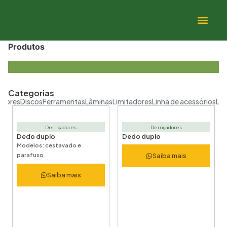
Produtos
Categorias
adores
Discos
Ferramentas
Lâminas
Limitadores
Linha de acessórios
Lin
Derriçadores
Derriçadores
Dedo duplo
Dedo duplo
Modelos: cestavado e
parafuso
Saiba mais
Saiba mais