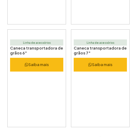
Linha de acessórios
Linha de acessórios
Caneca transportadora de
Caneca transportadora de
grãos 6″
grãos 7″
Saiba mais
Saiba mais