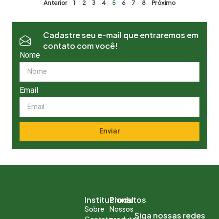
Anterior
1
2
3
4
5
6
7
8
Próximo
Cadastre seu e-mail que entraremos em
contato com você!
Nome
Email
Enviar
Institucional
Produtos
Sobre
Nossos
Siga nossas redes
Contato
produtos